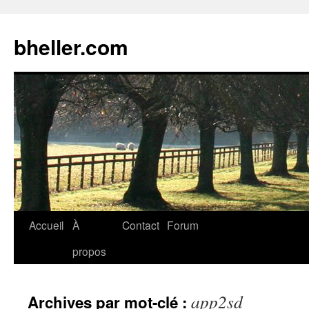
Aller
au
bheller.com
contenu
Accueil
À
Contact
Forum
propos
app2sd
Archives par mot-clé :