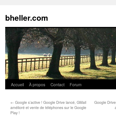
Aller
au
bheller.com
contenu
Accueil
À propos
Contact
Forum
←
Google s’active ! Google Drive lancé, GMail
Google Drive
amélioré et vente de téléphones sur le Google
Play !