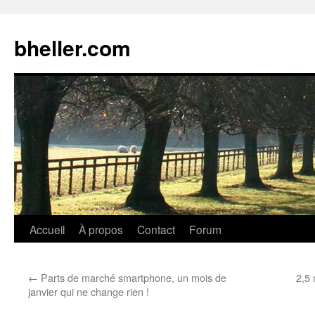
Aller
au
bheller.com
contenu
Accueil
À propos
Contact
Forum
←
Parts de marché smartphone, un mois de
2,5 
janvier qui ne change rien !